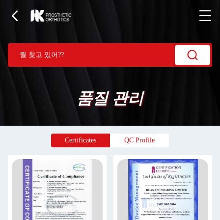
품질 관리
Certificates
QC Profile