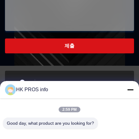
제출
- 아니7107번, 천상조지, 아니151하 다 거리, 양지아오
HK PROS info
경제 개발 지역, 산헤 지방
주소
2:59 PM
info@chppros.com
Good day, what product are you looking for?
이메일