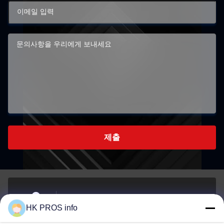
제출
- 아니7107번, 천상조지, 아니151하 다 거리, 양지아오
HK PROS info
경제 개발 지역, 산헤 지방
주소