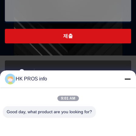
제출
- 아니7107번, 천상조지, 아니151하 다 거리, 양지아오
HK PROS info
경제 개발 지역, 산헤 지방
주소
9:01 AM
info@chppros.com
Good day, what product are you looking for?
이메일