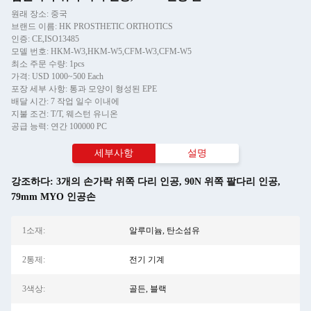
원래 장소: 중국
브랜드 이름: HK PROSTHETIC ORTHOTICS
인증: CE,ISO13485
모델 번호: HKM-W3,HKM-W5,CFM-W3,CFM-W5
최소 주문 수량: 1pcs
가격: USD 1000~500 Each
포장 세부 사항: 통과 모양이 형성된 EPE
배달 시간: 7 작업 일수 이내에
지불 조건: T/T, 웨스턴 유니온
공급 능력: 연간 100000 PC
세부사항
설명
강조하다:
3개의 손가락 위쪽 다리 인공
,
90N 위쪽 팔다리 인공
,
79mm MYO 인공손
1소재:
알루미늄, 탄소섬유
2통제:
전기 기계
3색상:
골든, 블랙