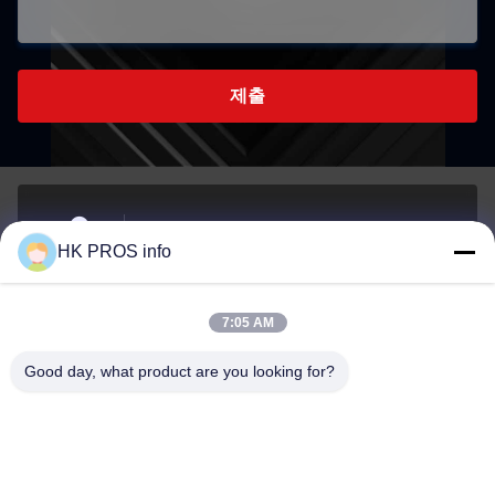
제출
- 아니7107번, 천상조지, 아니151하 다 거리, 양지아오
HK PROS info
경제 개발 지역, 산헤 지방
주소
7:05 AM
info@chppros.com
Good day, what product are you looking for?
이메일
0086-10-56955594