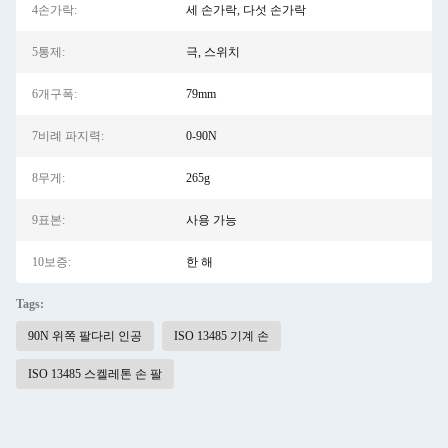
4손가락:
세 손가락, 다섯 손가락
5통제:
극, 스위치
6개구폭:
79mm
7비례 파지력:
0-90N
8무게:
265g
9표본:
사용 가능
10보증:
한 해
Tags:
90N 위쪽 팔다리 인공
ISO 13485 기계 손
ISO 13485 스켈레톤 손 팔