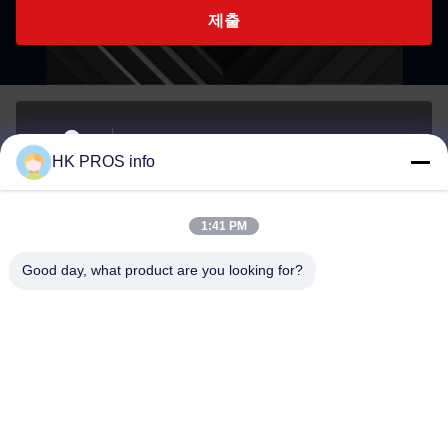
제출
- 아니7107번, 천상조지, 아니151하 다 거리, 양지아오
HK PROS info
경제 개발 지역, 산헤 지방
주소
1:41 PM
info@chppros.com
Good day, what product are you looking for?
이메일
0086-10-56955594
전화