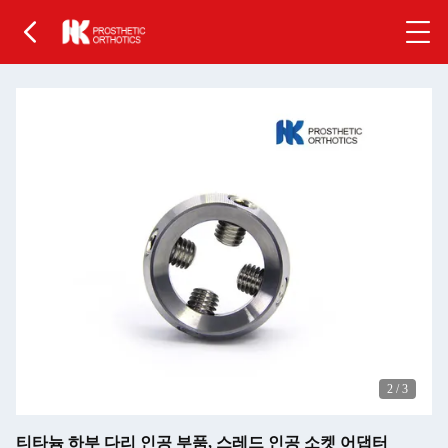
2
/
3
티타늄 하부 다리 인공 부품, 스레드 인공 소켓 어댑터