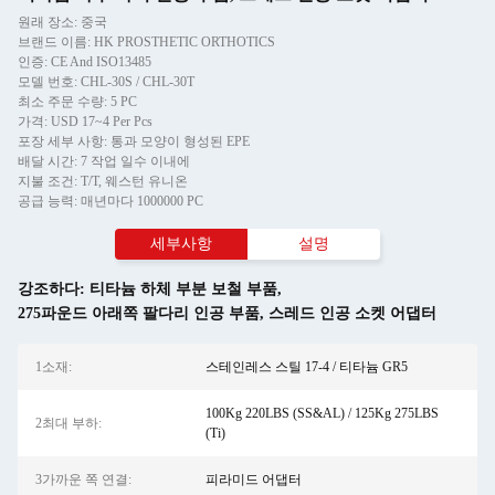
원래 장소: 중국
브랜드 이름: HK PROSTHETIC ORTHOTICS
인증: CE And ISO13485
모델 번호: CHL-30S / CHL-30T
최소 주문 수량: 5 PC
가격: USD 17~4 Per Pcs
포장 세부 사항: 통과 모양이 형성된 EPE
배달 시간: 7 작업 일수 이내에
지불 조건: T/T, 웨스턴 유니온
공급 능력: 매년마다 1000000 PC
세부사항
설명
강조하다:
티타늄 하체 부분 보철 부품
,
275파운드 아래쪽 팔다리 인공 부품
,
스레드 인공 소켓 어댑터
1소재:
스테인레스 스틸 17-4 / 티타늄 GR5
100Kg 220LBS (SS&AL) / 125Kg 275LBS
2최대 부하:
(Ti)
3가까운 쪽 연결:
피라미드 어댑터