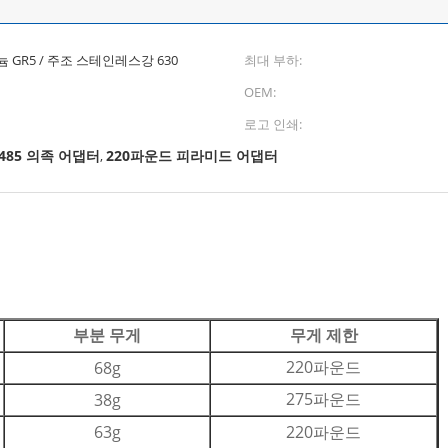
늄 GR5 / 주조 스테인레스강 630
최대 부하:
OEM:
로고 인쇄:
3485 의족 어댑터
220파운드 피라미드 어댑터
,
부분 무게
무게 제한
220파운드
68g
275파운드
38g
63g
220파운드