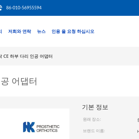
86-010-56955594
리
저희와 연락
뉴스
인용 을 요청 하십시오
착 CE 하부 다리 인공 어댑터
 인공 어댑터
기본 정보
원래 장소:
브랜드 이름: