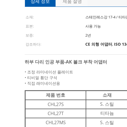
상세 정보
제품 설명
소재:
스테인레스강 17-4 / 티타
표본:
사용 가능
보증:
2년
CE 의형 어댑터
ISO 1
강조하다:
,
하부 다리 인공 부품-AK 볼크 부착 어댑터
• 조정 라미네이션 플레이트
• 티비얼 횡단 구석
• 직접 래미네이션용
제품 번호
소재
S. 스틸
CHL27S
티타늄
CHL27T
CHL27MS
S. 스틸