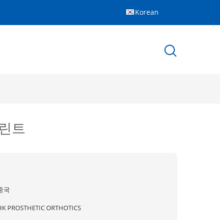
Korean
플린트
중국
HK PROSTHETIC ORTHOTICS