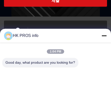
제출
- 아니7107번, 천상조지, 아니151하 다 거리, 양지아오
HK PROS info
경제 개발 지역, 산헤 지방
주소
1:04 PM
info@chppros.com
Good day, what product are you looking for?
이메일
0086-10-56955594
전화