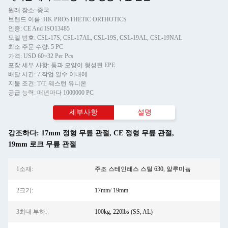
원래 장소: 중국
브랜드 이름: HK PROSTHETIC ORTHOTICS
인증: CE And ISO13485
모델 번호: CSL-17S, CSL-17AL, CSL-19S, CSL-19AL, CSL-19NAL
최소 주문 수량: 5 PC
가격: USD 60~32 Per Pcs
포장 세부 사항: 통과 모양이 형성된 EPE
배달 시간: 7 작업 일수 이내에
지불 조건: T/T, 웨스턴 유니온
공급 능력: 매년마다 1000000 PC
세부사항
설명
강조하다:
17mm 정형 무릎 관절
,
CE 정형 무릎 관절
,
19mm 로크 무릎 관절
1소재:
주조 스테인레스 스틸 630, 알루미늄
2크기:
17mm/ 19mm
3최대 부하:
100kg, 220lbs (SS, AL)