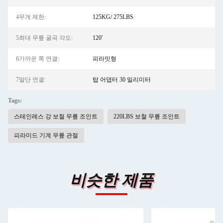
4무게 제한:
125KG/ 275LBS
5최대 무릎 굴곡 각도:
120'
6가까운 쪽 연결:
피라밋형
7말단 연결:
탑 어댑터 30 밀리미터
Tags:
스테인레스 강 보철 무릎 조인트
220LBS 보철 무릎 조인트
피라미드 기계 무릎 관절
비슷한 제품