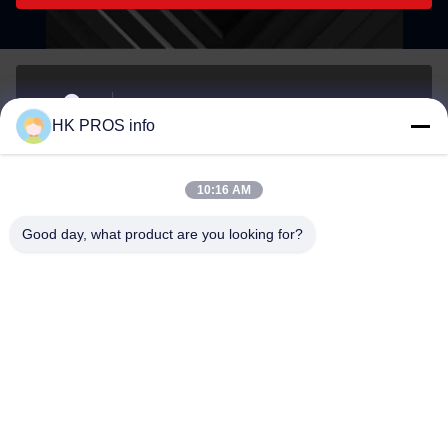
- 아니7107번, 천상조지, 아니151하 다 거리, 양지아오
HK PROS info
경제 개발 지역, 산헤 지방
주소
10:16 AM
info@chppros.com
Good day, what product are you looking for?
이메일
0086-10-56955594
전화