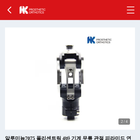
2
/
4
알루미늄7075 폴리센트릭 4바 기계 무릎 관절 피라미드 연