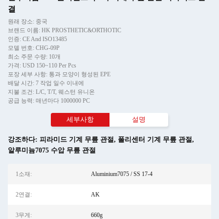
결
원래 장소: 중국
브랜드 이름: HK PROSTHETIC&ORTHOTIC
인증: CE And ISO13485
모델 번호: CHG-09P
최소 주문 수량: 10개
가격: USD 150~110 Per Pcs
포장 세부 사항: 통과 모양이 형성된 EPE
배달 시간: 7 작업 일수 이내에
지불 조건: L/C, T/T, 웨스턴 유니온
공급 능력: 매년마다 1000000 PC
세부사항
설명
강조하다:
피라미드 기계 무릎 관절
,
폴리센터 기계 무릎 관절
,
알루미늄7075 수압 무릎 관절
1소재:
Aluminium7075 / SS 17-4
2연결:
AK
3무게:
660g