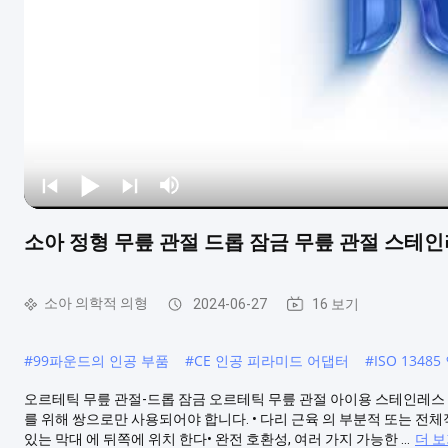
소아 정형 무릎 관절 드롭 잠금 무릎 관절 스테인
소아 의학적 의형
2024-06-27
16 보기
#
99파운드의 인공 부품
#
CE 인공 피라미드 어댑터
#
ISO 134
오르테틱 무릎 관절-드롭 잠금 오르테틱 무릎 관절 아이용 스테인레스 
를 위해 쌍으로만 사용되어야 합니다. • 다리 근육 의 부분적 또는 전체적 
있는 막대 에 뒤쪽에 위치 한다• 완전 호환성, 여러 가지 가능한 ...
더 