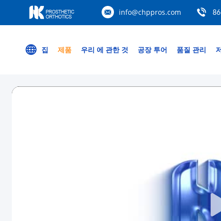
info@chppros.com
86
집
제품
우리 에 관한 것
공장 투어
품질 관리