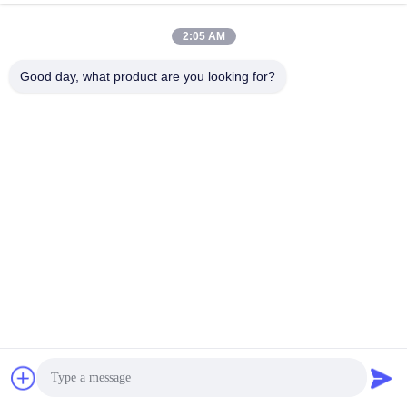
2:05 AM
info@chppros.com
Good day, what product are you looking for?
이메일
0086-10-56955594
전화
HUAKANG TRADING LIMITED
최상의 가격을 얻으세요
견적
HUAKANG TRADING LIMITED