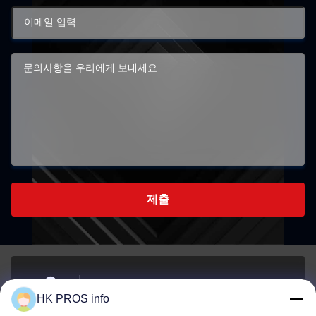
제출
- 아니7107번, 천상조지, 아니151하 다 거리, 양지아오
HK PROS info
경제 개발 지역, 산헤 지방
주소