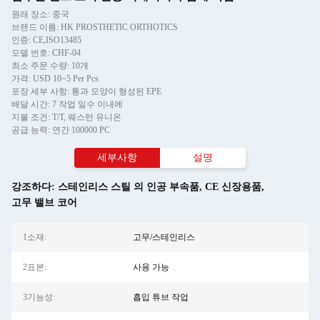
원래 장소: 중국
브랜드 이름: HK PROSTHETIC ORTHOTICS
인증: CE,ISO13485
모델 번호: CHF-04
최소 주문 수량: 10개
가격: USD 10~5 Per Pcs
포장 세부 사항: 통과 모양이 형성된 EPE
배달 시간: 7 작업 일수 이내에
지불 조건: T/T, 웨스턴 유니온
공급 능력: 연간 100000 PC
세부사항
설명
강조하다:
스테인리스 스틸 의 인공 부속품
,
CE 신장용품
,
고무 밸브 코어
1소재:
고무/스테인리스
2표본:
사용 가능
3기능성:
흡입 튜브 작업