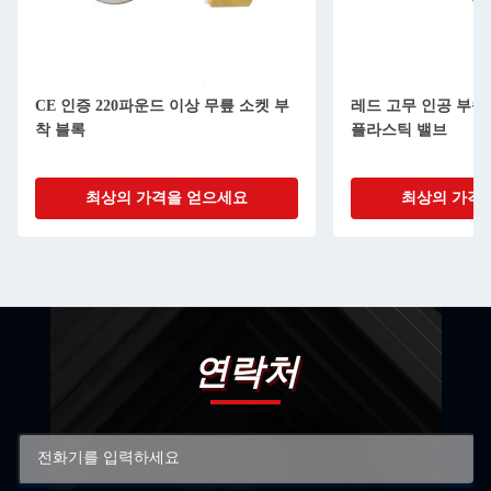
CE 인증 220파운드 이상 무릎 소켓 부
레드 고무 인공 부속
착 블록
플라스틱 밸브
최상의 가격을 얻으세요
최상의 가격
연락처